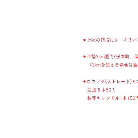
⚫︎上記の値段にケーキの
⚫︎
半径3km圏内(桜木町、
（3kmを超える場合は距
⚫︎
ロウソク(ストレート)
追加５本50円
数字キャンドル1本150