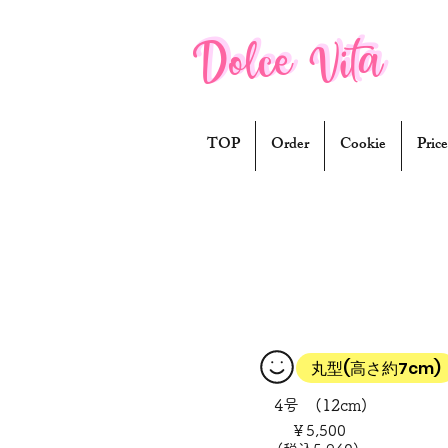
Dolce Vita
Dolce Vita
TOP
Order
Cookie
Price
丸型(高さ約7cm)
4号 (12cm)
￥5,500